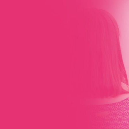
-ZWO Vertragsschulu
ienbranche verfügen Sie bereits über ein breites Fachwisse
 oder K-ZWO? Dann ist diese Schulung ideal für Sie geeigne