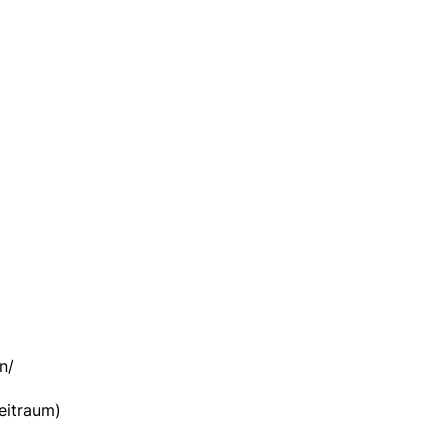
n/
eitraum)