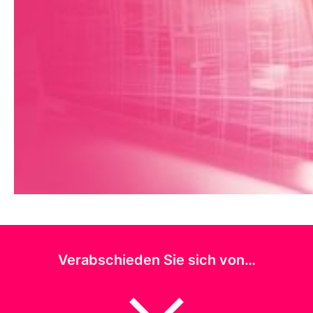
Revolutionieren Sie
Ihr
Abonnentenmanagement
Integrieren Sie das gypsilon Rechnungswesen
in Ihr bestehendes Verlags-ERP-System.
Dadurch sparen Sie viel Zeit in der
Bearbeitung und haben eine absolute
Stabilität Ihres Softwaresystems.
Verabschieden Sie sich von…