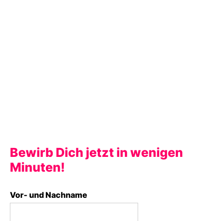
Du hast noch Fragen? Gerne stellen wir den
Kontakt zu Dustin Heggen –Teamleiter aus der
Cloudentwicklung oder direkt unserem
Geschäftsführer Daniel Knorr her. Stelle Deine
Fragen oder schick uns gleich Deinen Lebenslauf
zu.
Wir freuen uns auf Deine Bewerbung!
Bewirb Dich jetzt in wenigen
Minuten!
Vor- und Nachname