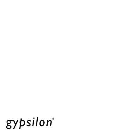
23.10.2024
gypsilon
Lexikon
E-Rechnungspflicht 2025: Alles, was
Unternehmen wissen müssen
Weiterlesen