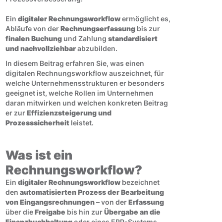
Ein
digitaler Rechnungsworkflow
ermöglicht es,
Abläufe von der
Rechnungserfassung
bis zur
finalen Buchung
und Zahlung
standardisiert
und nachvollziehbar
abzubilden.
In diesem Beitrag erfahren Sie, was einen
digitalen Rechnungsworkflow auszeichnet, für
welche Unternehmensstrukturen er besonders
geeignet ist, welche Rollen im Unternehmen
daran mitwirken und welchen konkreten Beitrag
er zur
Effizienzsteigerung und
Prozesssicherheit
leistet.
Was ist ein
Rechnungsworkflow?
Ein
digitaler Rechnungsworkflow
bezeichnet
den
automatisierten Prozess der Bearbeitung
von Eingangsrechnungen
– von der
Erfassung
über die
Freigabe
bis hin zur
Übergabe an die
Finanzbuchhaltung
oder eines ERP-Systems.